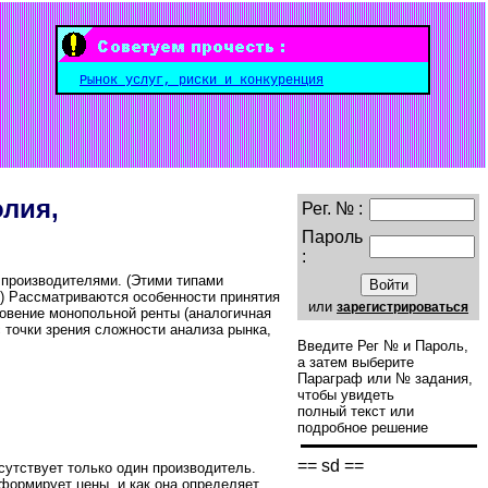
Рынок услуг, риски и конкуренция
олия,
Рег. № :
Пароль
:
производителями. (Этими типами
.) Рассматриваются особенности принятия
или
зарегистрироваться
новение монопольной ренты (аналогичная
 точки зрения сложности анализа рынка,
Введите Рег № и Пароль,
а затем выберите
Параграф или № задания,
чтобы увидеть
полный текст или
подробное решение
== sd ==
исутствует только один производитель.
 формирует цены, и как она определяет