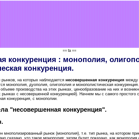
== ta ==
я конкуренция : монополия, олигоп
еская конкуренция.
и рынков, на которых наблюдается
несовершенная конкуренция
между 
ся монополия, дуополия, олигополия и монополистическая конкуренция
объеме производства на этих рынках, ценообразование на них и возник
х рынках с несовершенной конкуренцией). Начнем мы с самого простого с
ая конкуренция, с монополии.
ла "несовершенная конкуренция".
я.
н мнополизированный рынок (монополия), т.е. тип рынка, на котором пр
но сказано, что такое монополия; затем будет показано, как монополия