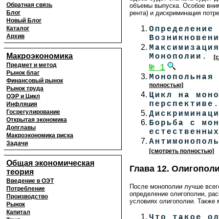
Обратная связь
объемы выпуска. Особое вни
рента) и дискриминация потр
Блог
Новый Блог
Определение
Каталог
Архив
Возникновен
Максимизаци
Макроэкономика
Монополии.
[
Предмет и метод
№ 1
Рынок благ
Монопольная
Финансовый рынок
полностью]
Рынок труда
Цикл на мон
ОЭР и Цикл
перспективе
Инфляция
Госрегулирование
Дискриминац
Открытая экономика
Борьба с мо
Допглавы
естественны
Макроэкономика риска
Антимонопол
Задачи
[смотреть полностью]
Общая экономическая
Глава 12. Олигополи
теория
Введение в ОЭТ
После монополии лучше всего
Потребление
определение олигополии, ра
Производство
условиях олигополии. Также 
Рынок
Капитал
Что такое о