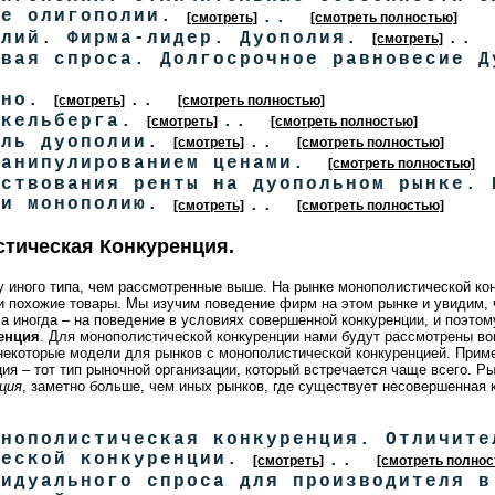
ие олигополии.
..
[смотреть]
[смотреть полностью]
олий. Фирма-лидер. Дуополия.
..
[смотреть]
ивая спроса. Долгосрочное равновесие 
рно.
..
[смотреть]
[смотреть полностью]
акельберга.
..
[смотреть]
[смотреть полностью]
ель дуополии.
..
[смотреть]
[смотреть полностью]
манипулированием ценами.
[смотреть полностью]
ествования ренты на дуопольном рынке. 
 и монополию.
..
[смотреть]
[смотреть полностью]
стическая Конкуренция.
 иного типа, чем рассмотренные выше. На рынке монополистической кон
 и похожие товары. Мы изучим поведение фирм на этом рынке и увидим, 
а иногда – на поведение в условиях совершенной конкуренции, и поэтом
енция
. Для монополистической конкуренции нами будут рассмотрены во
некоторые модели для рынков с монополистической конкуренцией. Приме
ия – тот тип рыночной организации, который встречается чаще всего. Р
ция
, заметно больше, чем иных рынков, где существует несовершенная 
онополистическая конкуренция. Отличите
ческой конкуренции.
..
[смотреть]
[смотреть полнос
видуального спроса для производителя в