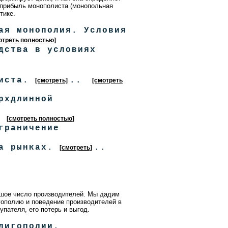
хприбыль монополиста (монопольная
тике.
ая монополия. Условия
отреть полностью]
дства в условиях
листа.
..
[смотреть]
[смотреть
рхдлинной
.
[смотреть полностью]
граничение
на рынках.
..
[смотреть]
льшое число производителей. Мы дадим
гополию и поведение производителей в
пателя, его потерь и выгод.
лигополии.