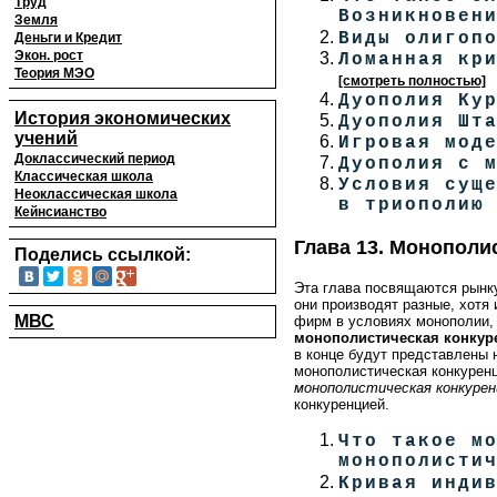
Труд
Возникновен
Земля
Виды олигоп
Деньги и Кредит
Экон. рост
Ломанная кр
Теория МЭО
[смотреть полностью]
Дуополия Ку
История экономических
Дуополия Шт
учений
Игровая мод
Доклассический период
Дуополия с 
Классическая школа
Условия сущ
Неоклассическая школа
в триополию
Кейнсианство
Глава 13. Монополи
Поделись ссылкой:
Эта глава посвящаются рынку
они производят разные, хотя
МВС
фирм в условиях монополии, 
монополистическая конкур
в конце будут представлены 
монополистическая конкуренц
монополистическая конкурен
конкуренцией.
Что такое м
монополисти
Кривая инди