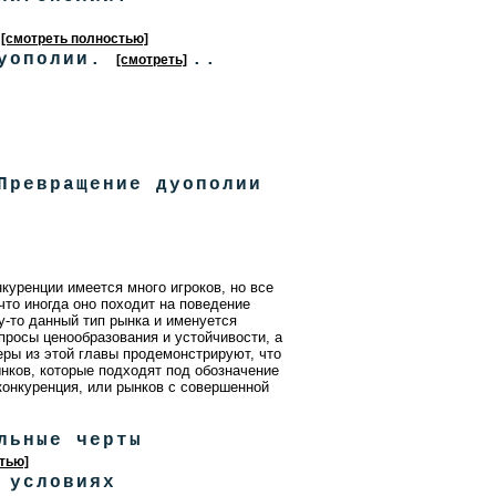
[смотреть полностью]
Дуополии.
..
[смотреть]
Превращение дуополии
куренции имеется много игроков, но все
что иногда оно походит на поведение
у-то данный тип рынка и именуется
просы ценообразования и устойчивости, а
ры из этой главы продемонстрируют, что
ынков, которые подходят под обозначение
конкуренция, или рынков с совершенной
льные черты
тью]
 условиях