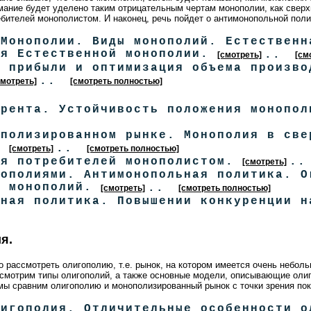
мание будет уделено таким отрицательным чертам монополии, как свер
ебителей монополистом. И наконец, речь пойдет о антимонопольной поли
 Монополии. Виды монополий. Естественн
ия Естественной монополии.
..
[смотреть]
[см
я прибыли и оптимизация объема произво
..
смотреть]
[смотреть полностью]
 рента. Устойчивость положения монопо
ополизированном рынке. Монополия в све
.
..
[смотреть]
[смотреть полностью]
ия потребителей монополистом.
.
[смотреть]
нополиями. Антимонопольная политика. О
х монополий.
..
[смотреть]
[смотреть полностью]
ьная политика. Повышении конкуренции 
я.
 рассмотреть олигополию, т.е. рынок, на котором имеется очень небо
ссмотрим типы олигополий, а также основные модели, описывающие оли
мы сравним олигополию и монополизированный рынок с точки зрения поку
лигополия. Отличительные особенности о