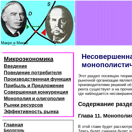
Макро и Микро
Несовершенна
Микроэкономика
монополистич
Введение
Поведение потребителя
Этот раздел посвящен теори
Производственная функция
рыночной организации являют
производителями решений об 
Прибыль и Предложение
рента существует и на прочи
Совершенная конкуренция
где наблюдается несовершенн
Монополия и олигополия
Содержание разде
Рынки ресурсов
Эффективность рынка
Глава 11. Монополи
Главная
В этой главе будет рассмотре
Бюллетень
Здесь будет сначала будет да