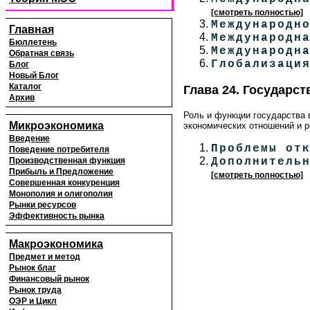
[смотреть полностью]
Международн
Главная
Международн
Бюллетень
Международн
Обратная связь
Глобализаци
Блог
Новый Блог
Каталог
Глава 24. Государст
Архив
Роль и функции государства
Микроэкономика
экономических отношений и р
Введение
Проблемы от
Поведение потребителя
Дополнитель
Производственная функция
Прибыль и Предложение
[смотреть полностью]
Совершенная конкуренция
Монополия и олигополия
Рынки ресурсов
Эффективность рынка
Макроэкономика
Предмет и метод
Рынок благ
Финансовый рынок
Рынок труда
ОЭР и Цикл