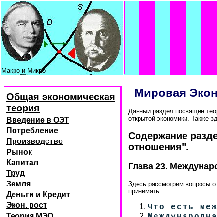
Макро и Микро
Мировая Экон
Общая экономическая
теория
Данный раздел посвящен тео
открытой экономики. Также з
Введение в ОЭТ
Потребление
Содержание разде
Производство
отношения".
Рынок
Капитал
Глава 23. Междунар
Труд
Земля
Здесь рассмотрим вопросы о 
принимать.
Деньги и Кредит
Экон. рост
Что есть ме
Теория МЭО
Международн