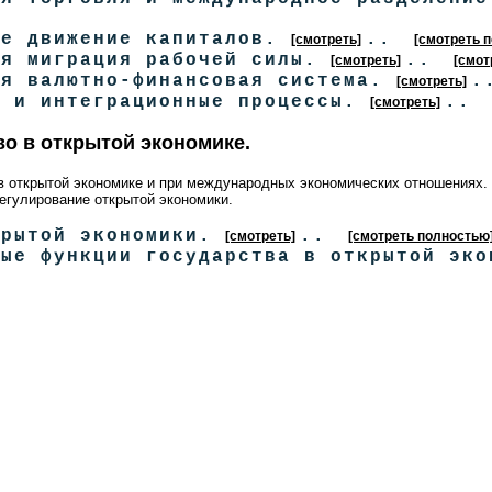
ое движение капиталов.
..
[смотреть]
[смотреть 
ая миграция рабочей силы.
..
[смотреть]
[смот
ая валютно-финансовая система.
.
[смотреть]
я и интеграционные процессы.
..
[смотреть]
во в открытой экономике.
 в открытой экономике и при международных экономических отношениях
егулирование открытой экономики.
крытой экономики.
..
[смотреть]
[смотреть полностью
ные функции государства в открытой эк