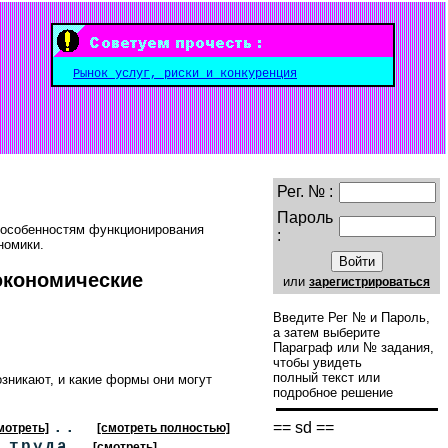
Рынок услуг, риски и конкуренция
Рег. № :
Пароль
 особенностям функционирования
:
номики.
экономические
или
зарегистрироваться
Введите Рег № и Пароль,
а затем выберите
Параграф или № задания,
чтобы увидеть
полный текст или
зникают, и какие формы они могут
подробное решение
..
== sd ==
мотреть]
[смотреть полностью]
е труда.
..
[смотреть]