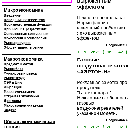
выраженным
эффектом
Микроэкономика
Введение
Немного про препарат
Поведение потребителя
Нормофлорин –
Производственная функция
известный пробиотик с
Прибыль и Предложение
ярко выраженным
Совершенная конкуренция
эффектом
Монополия и олигополия
Рынки ресурсов
Подробнее >
Эффективность рынка
7. 9. 2021 ( 15 : 42 )
Макроэкономика
Газовые
Предмет и метод
воздухонагревател
Рынок благ
«АЭРТОН-Н»
Финансовый рынок
Рынок труда
Рекламная заметка про
ОЭР и Цикл
Инфляция
продукцию
Госрегулирование
"Газтехаппарат".
Открытая экономика
Некоторые особенност
Допглавы
газовых
Макроэкономика риска
воздухонагревателей
Задачи
указанной модели.
Подробнее >
Общая экономическая
теория
3. 9. 2021 ( 20 : 07 )