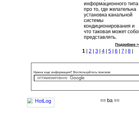
информационного типа
про то, где желательна
установка канальной
системы
кондиционирования и
что таковая может собо
представлять.
Подробнее >
1
|
2
|
3
|
4
|
5
|
6
|
7
|
8
|
Нужна еще информация? Воспользуйтесь поиском:
== ba ==