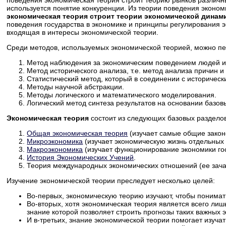
поведения экономическая теория строит теорию рынков различны
используется понятие конкуренции. Из теории поведения эконом
экономическая теория строит теории экономической динами
поведения государства в экономике и принципы регулирования э
входящая в интересы экономической теории.
Среди методов, используемых экономической теорией, можно пе
Метод наблюдения за экономическим поведением людей и 
Метод исторического анализа, т.е. метод анализа причин 
Статистический метод, который в соединении с историчес
Методы научной абстракции.
Методы логического и математического моделирования.
Логический метод синтеза результатов на основании базовы
Экономическая теория
состоит из следующих базовых раздело
Общая экономическая теория
(изучает самые общие закон
Микроэкономика
(изучает экономическую жизнь отдельных 
Макроэкономика
(изучает функционирование экономики гос
История Экономических Учений
.
Теория международных экономических отношений (ее зача
Изучение экономической теории преследует несколько целей:
Во-первых, экономическую теорию изучают, чтобы понимат
Во-вторых, хотя экономическая теория является всего ли
знание которой позволяет строить прогнозы таких важных
И в-третьих, знание экономической теории помогает изучат