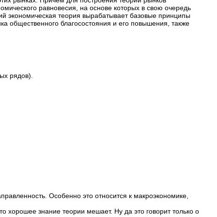
этих рынках. Причем для построения теории рынков
омического равновесия, на основе которых в свою очередь
орий экономическая теория вырабатывает базовые принципы
ика общественного благосостояния и его повышения, также
ых рядов).
аправленность. Особенно это относится к макроэкономике,
что хорошее знание теории мешает. Ну да это говорит только о