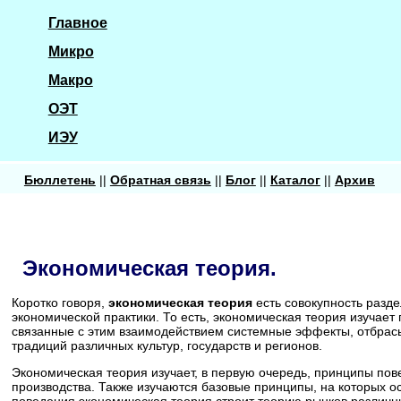
Главное
Микро
Макро
ОЭТ
ИЭУ
Бюллетень
||
Обратная связь
||
Блог
||
Каталог
||
Архив
Экономическая теория.
Коротко говоря,
экономическая теория
есть совокупность разд
экономической практики. То есть, экономическая теория изучает
связанные с этим взаимодействием системные эффекты, отбрас
традиций различных культур, государств и регионов.
Экономическая теория изучает, в первую очередь, принципы пов
производства. Также изучаются базовые принципы, на которых 