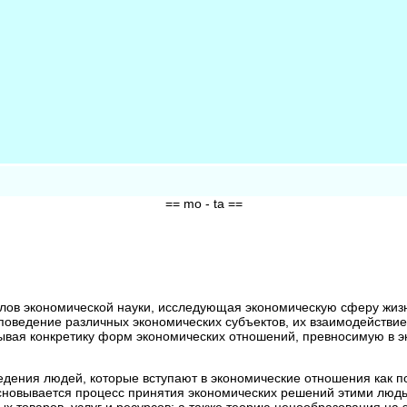
== mo - ta ==
елов экономической науки, исследующая экономическую сферу жизн
 поведение различных экономических субъектов, их взаимодействие
ывая конкретику форм экономических отношений, превносимую в э
едения людей, которые вступают в экономические отношения как по
основывается процесс принятия экономических решений этими люд