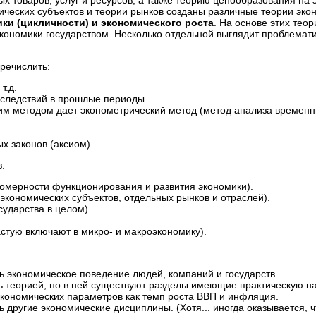
х товаров, услуг и ресурсов; а также теорию ценообразования на 
ических субъектов и теории рынков созданы различные теории экон
ки (цикличности) и экономического роста
. На основе этих те
кономики государством. Несколько отдельной выглядит проблемат
речислить:
т.д.
и следствий в прошлые периоды.
ким методом дает эконометрический метод (метод анализа временн
х законов (аксиом).
в:
омерности функционирования и развития экономики).
экономических субъектов, отдельных рынков и отраслей).
ударства в целом).
стую включают в микро- и макроэкономику).
ь экономическое поведение людей, компаний и государств.
шь теорией, но в ней существуют разделы имеющие практическую н
 экономических параметров как темп роста ВВП и инфляция.
ь другие экономические дисциплины. (Хотя... иногда оказывается, 