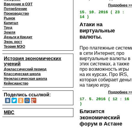
Введение в ОЭТ
Подробнее >
Потребление
15. 10. 2016 ( 23 :
Производство
14 )
Рынок
Капитал
Атаки на
Труд
виртуальные
Земля
валюты.
Деньги и Кредит
Экон. рост
Теория МЭО
Про платежные систем
в сети Интернет, про
История экономических
виртуальные валюты в
учений
этих системах, а также
про возможность игры
Доклассический период
Классическая школа
на их курсах. Про IRS,
Неоклассическая школа
которая собирает деньг
Кейнсианство
на такую игру.
Подробнее >
Поделись ссылкой:
17. 5. 2016 ( 12 : 16
)
Близится
МВС
экономический
форум в Астане