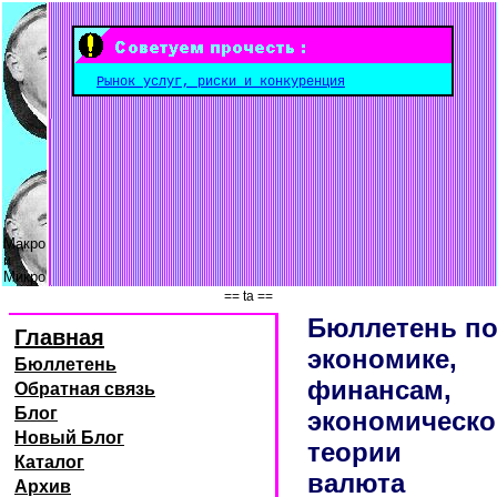
Рынок услуг, риски и конкуренция
Макро
и
Микро
== ta ==
Бюллетень п
Главная
экономике,
Бюллетень
финансам,
Обратная связь
Блог
экономическо
Новый Блог
теории
Каталог
валюта
Архив