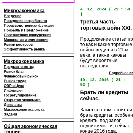
4. 12. 2024 ( 21 : 59
Микроэкономика
)
Введение
Поведение потребителя
Третья часть
Производственная функция
торговых войн XXI.
Прибыль и Предложение
Совершенная конкуренция
Продолжение статьи п
Монополия и олигополия
то как и какие торговые
Рынки ресурсов
Эффективность рынка
войны ведутся в 21-м
веке, а также каковы
будут вероятные
Макроэкономика
последствия.
Предмет и метод
Рынок благ
Подробнее >
Финансовый рынок
19. 12. 2016 ( 21 :
Рынок труда
52 )
ОЭР и Цикл
Инфляция
Брать ли кредиты
Госрегулирование
сейчас.
Открытая экономика
Допглавы
Заметка о том, стоит ли
Макроэкономика риска
Задачи
брать кредиты, особен
кредиты под залог
недвижимости, сейчас, 
Общая экономическая
конце 2016 года.
теория