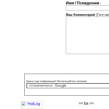
Имя / Псевдоним
:
Ваш Комментарий
(Тэги за
Нужна еще информация? Воспользуйтесь поиском:
== ba ==