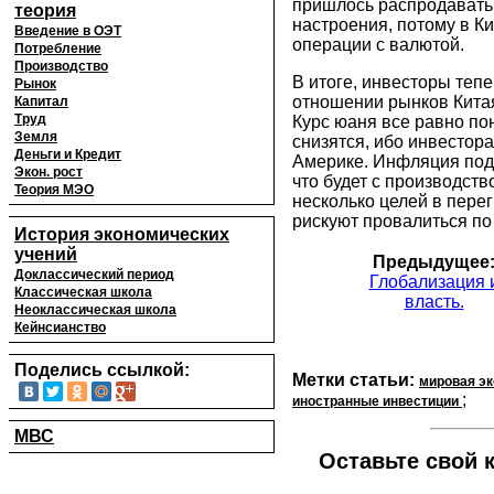
пришлось распродавать,
теория
настроения, потому в К
Введение в ОЭТ
операции с валютой.
Потребление
Производство
В итоге, инвесторы теп
Рынок
отношении рынков Китая
Капитал
Труд
Курс юаня все равно по
Земля
снизятся, ибо инвестор
Деньги и Кредит
Америке. Инфляция подр
Экон. рост
что будет с производств
Теория МЭО
несколько целей в пере
рискуют провалиться по
История экономических
учений
Предыдущее
Доклассический период
Глобализация 
Классическая школа
власть.
Неоклассическая школа
Кейнсианство
Поделись ссылкой:
Метки статьи:
мировая э
;
иностранные инвестиции
МВС
Оставьте свой к