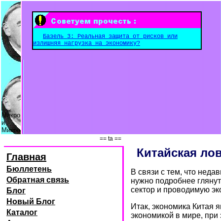
Базель 3: Реальная защита от рисков или
излишняя нагрузка на экономику?
Макро
и
Микро
== ta ==
Китайская ло
Главная
Бюллетень
В связи с тем, что нед
Обратная связь
нужно подробнее глянут
сектор и проводимую эк
Блог
Новый Блог
Итак, экономика Китая 
Каталог
экономикой в мире, при