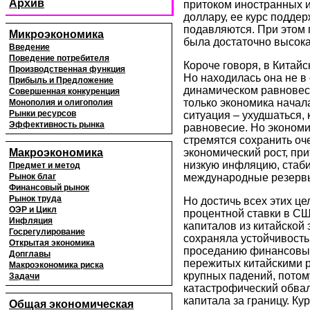
Архив
притоком иностранных и
доллару, ее курс подде
подавляются. При этом 
Микроэкономика
была достаточно высока
Введение
Поведение потребителя
Короче говоря, в Китай
Производственная функция
Но находилась она не в 
Прибыль и Предложение
динамическом равновес
Совершенная конкуренция
только экономика начал
Монополия и олигополия
Рынки ресурсов
ситуация – ухудшаться, 
Эффективность рынка
равновесие. Но экономи
стремятся сохранить о
Макроэкономика
экономический рост, пр
низкую инфляцию, стаб
Предмет и метод
Рынок благ
международные резер
Финансовый рынок
Рынок труда
Но достичь всех этих ц
ОЭР и Цикл
процентной ставки в СШ
Инфляция
капиталов из китайской
Госрегулирование
сохраняла устойчивость
Открытая экономика
проседанию финансовых
Допглавы
пережитых китайскими р
Макроэкономика риска
крупных падений, потом
Задачи
катастрофический обва
капитала за границу. К
Общая экономическая