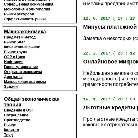
и мелких предпринимат
Совершенная конкуренция
Монополия и олигополия
Рынки ресурсов
12. 6. 2017 ( 17 : 17 
Эффективность рынка
Минусы платежной 
Макроэкономика
Предмет и метод
Заметка о некоторых (
Рынок благ
Финансовый рынок
Рынок труда
22. 2. 2017 ( 23 : 12 
ОЭР и Цикл
Онлайновое микрок
Инфляция
Госрегулирование
Открытая экономика
Небольшая заметка о с
Допглавы
методы работы) и о его
Макроэкономика риска
грамотности потребите
Задачи
Общая экономическая
16. 1. 2017 ( 20 : 50 
теория
Льготные кредиты 
Введение в ОЭТ
Потребление
Про льготные кредиты р
Производство
каковы их отрицательн
Рынок
Капитал
Труд