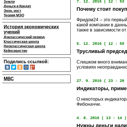
7. 12. 2016 ( 12 : 53 
Земля
Деньги и Кредит
Почему стоит покуп
Экон. рост
Теория МЭО
Фридом24 -- это первый 
какой компании в данны
История экономических
также в зависимости о
учений
Доклассический период
Классическая школа
5. 12. 2016 ( 12 : 59 
Неоклассическая школа
Трусливый председ
Кейнсианство
Поделись ссылкой:
Слишком много внимани
условиях неоправданно
МВС
27. 9. 2016 ( 23 : 20 
Индикаторы, приме
О некоторых индикатор
Фибоначчи.
4. 8. 2016 ( 13 : 14 )
Нужны деньги нали