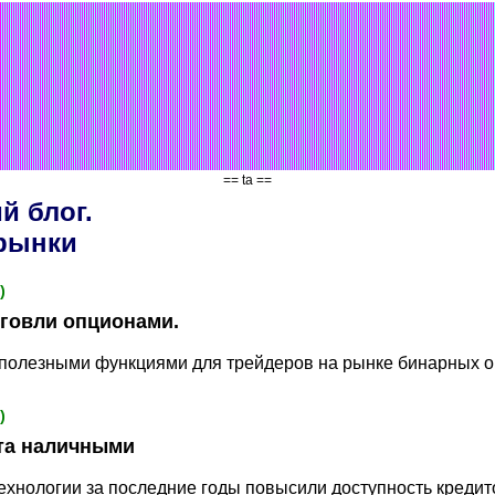
== ta ==
й блог.
рынки
)
рговли опционами.
с полезными функциями для трейдеров на рынке бинарных о
)
та наличными
хнологии за последние годы повысили доступность кредит