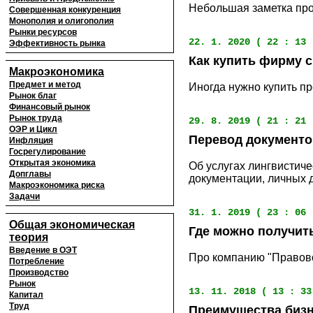
Небольшая заметка про 
Совершенная конкуренция
Монополия и олигополия
Рынки ресурсов
22. 1. 2020 ( 22 : 13 
Эффективность рынка
Как купить фирму 
Макроэкономика
Предмет и метод
Иногда нужно купить пр
Рынок благ
Финансовый рынок
Рынок труда
29. 8. 2019 ( 21 : 21 
ОЭР и Цикл
Перевод документов
Инфляция
Госрегулирование
Открытая экономика
Об услугах лингвистиче
Допглавы
документации, личных д
Макроэкономика риска
Задачи
31. 1. 2019 ( 23 : 06 
Общая экономическая
Где можно получит
теория
Введение в ОЭТ
Про компанию "Правово
Потребление
Производство
Рынок
13. 11. 2018 ( 13 : 33
Капитал
Труд
Преимущества бизн