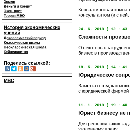
Земля
Деньги и Кредит
Консалтинговая компан
Экон. рост
консультантом (и с ней, 
Теория МЭО
История экономических
24. 6. 2018 ( 12 : 43 
учений
Сложности произво
Доклассический период
Классическая школа
Неоклассическая школа
О некоторых затруднен
Кейнсианство
бизнес в производстве
Поделись ссылкой:
18. 5. 2018 ( 14 : 41 
Юридическое сопро
МВС
Заметка о том, как мож
с юридической фирмой 
11. 1. 2018 ( 19 : 40 
Юрист бизнесу не 
Для решения каких зад
уголовному праву.