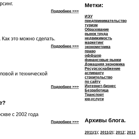
рсинг.
Метки:
Подробнее >>>
ИЭУ
предпринимательство
туризм
Образование
рынок труда
недвижимость
 Как это можно сделать.
маркетинг
Подробнее >>>
эконометрика
право
оффшор
финансовые рынки
Домашняя экономика
Ресурсоснабжение
аспиранту
еловой и технической
строительство
по сайту
Интернет-бизнес
Подробнее >>>
Безработица
Транспорт
юр.услуги
е?
скве с 2002 года
Архивы блога.
Подробнее >>>
;
;
;
2011(1)
2011(2)
2012
2013