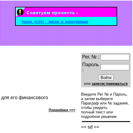
Рынок услуг, риски и конкуренция
Рег. № :
Пароль
:
или
зарегистрироваться
Введите Рег № и Пароль,
 для его финансового
а затем выберите
Параграф или № задания,
чтобы увидеть
Подробнее >>>
полный текст или
подробное решение
== sd ==