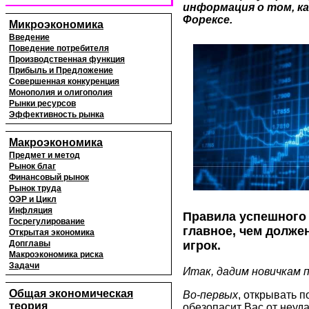
информация о том, к
Форексе.
Микроэкономика
Введение
Поведение потребителя
Производственная функция
Прибыль и Предложение
Совершенная конкуренция
Монополия и олигополия
Рынки ресурсов
Эффективность рынка
Макроэкономика
Предмет и метод
Рынок благ
Финансовый рынок
Рынок труда
ОЭР и Цикл
Инфляция
Правила успешного 
Госрегулирование
главное, чем долж
Открытая экономика
игрок.
Допглавы
Макроэкономика риска
Задачи
Итак, дадим новичкам
Общая экономическая
Во-первых
, открывать п
теория
обезопасит Вас от неуд