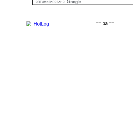
== ba ==