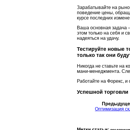
Зарабатывайте на рыно
поведение цены, обраща
курсе последних измене
Ваша основная задача –
этом только на себя и с
надеяться на удачу.
Тестируйте новые т
только так они буд
Никогда не ставьте на к
мани-менеджмента. Сле
Работайте на Форекс, и
Успешной торговли
Предыдуще
Оптимизация ск
Метки статьи:
предприни