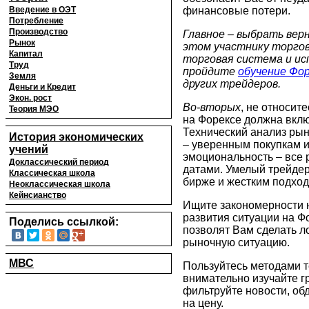
финансовые потери.
Введение в ОЭТ
Потребление
Производство
Главное – выбрать вер
Рынок
этом участнику торгов
Капитал
торговая система и ис
Труд
пройдите
обучение Фо
Земля
других трейдеров.
Деньги и Кредит
Экон. рост
Во-вторых
, не относите
Теория МЭО
на Форексе должна вклю
Технический анализ рын
История экономических
– уверенным покупкам 
учений
эмоциональность – все
Доклассический период
датами. Умелый трейдер
Классическая школа
бирже и жестким подход
Неоклассическая школа
Кейнсианство
Ищите закономерности 
развития ситуации на Фо
Поделись ссылкой:
позволят Вам сделать л
рыночную ситуацию.
МВС
Пользуйтесь методами т
внимательно изучайте г
фильтруйте новости, об
на цену.