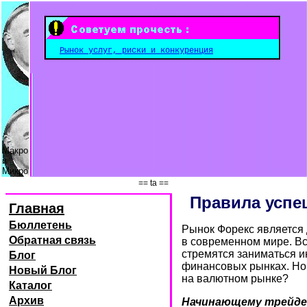
Рынок услуг, риски и конкуренция
Макро
и
Микро
== ta ==
Правила успе
Главная
Бюллетень
Рынок Форекс является
Обратная связь
в современном мире. В
стремятся заниматься и
Блог
финансовых рынках. Но 
Новый Блог
на валютном рынке?
Каталог
Архив
Начинающему трейдер