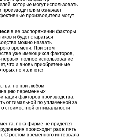
елей, которые могут использовать
 производителям означает
ффективные производители могут
иеся
в ее распоряжении факторы
иков и будет стараться
водства можно назвать
орого времени. При этом
чества уже имеющихся факторов,
о-первых, полное использование
т, что и вновь приобретенные
оторых не являются
ства, но при любом
бинацию переменных
бинации факторов производства.
ть оптимальной по уплаченной за
о о стоимостной оптимальности
ента, пока фирме не придется
рудования происходит раз в пять
ан. С ростом временного интервала