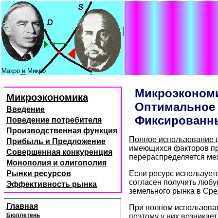
Макро и Микро
Микроэкономи
Микроэкономика
Оптимальное 
Введение
Фиксированны
Поведение потребителя
Производственная функция
Полное использование 
Прибыль и Предложение
имеющихся факторов про
Совершенная конкуренция
перераспределяется ме
Монополия и олигополия
Рынки ресурсов
Если ресурс используетс
согласен получить любу
Эффективность рынка
земельного рынка в Сре
Главная
При полном использова
Бюллетень
поэтому у них возникает