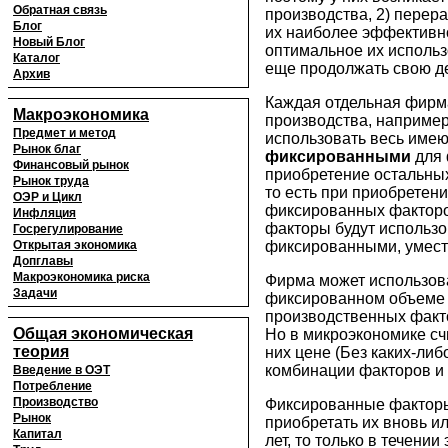
Обратная связь
производства, 2) перер
Блог
их наиболее эффективн
Новый Блог
оптимальное их использ
Каталог
еще продолжать свою де
Архив
Каждая отдельная фирм
Макроэкономика
производства, например
Предмет и метод
использовать весь име
Рынок благ
фиксированными
для 
Финансовый рынок
приобретение остальных
Рынок труда
то есть при приобретен
ОЭР и Цикл
фиксированных факторов
Инфляция
факторы будут использ
Госрегулирование
Открытая экономика
фиксированными, умест
Допглавы
Макроэкономика риска
Фирма может использов
Задачи
фиксированном объеме 
производственных факт
Общая экономическая
Но в микроэкономике сч
теория
них цене (Без каких-ли
комбинации факторов и 
Введение в ОЭТ
Потребление
Производство
Фиксированные факторы
Рынок
приобретать их вновь и
Капитал
лет, то только в течен