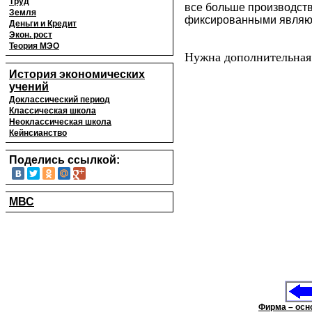
Труд
все больше производст
Земля
фиксированными являютс
Деньги и Кредит
Экон. рост
Теория МЭО
Нужна дополнительная
История экономических
учений
Доклассический период
Классическая школа
Неоклассическая школа
Кейнсианство
Поделись ссылкой:
МВС
Фирма – осн