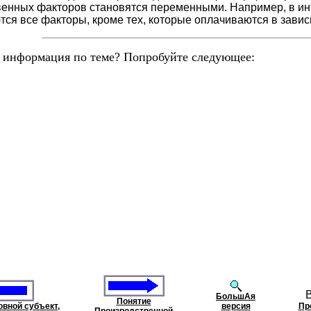
венных факторов становятся переменными. Например, в ин
я все факторы, кроме тех, которые оплачиваются в зависи
 информация по теме? Попробуйте следующее:
В
БольшАя
Понятие
овной субъект,
версия
Пр