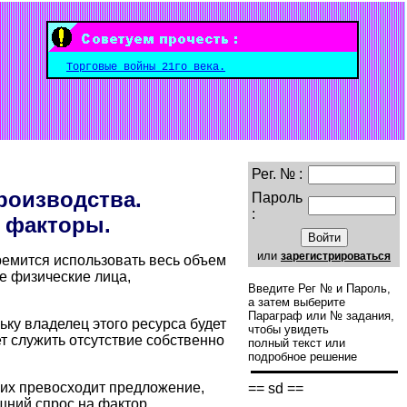
Торговые войны 21го века.
Рег. № :
роизводства.
Пароль
:
 факторы.
или
зарегистрироваться
ремится использовать весь объем
е физические лица,
Введите Рег № и Пароль,
а затем выберите
Параграф или № задания,
ьку владелец этого ресурса будет
чтобы увидеть
т служить отсутствие собственно
полный текст или
подробное решение
их превосходит предложение,
== sd ==
ишний спрос на фактор