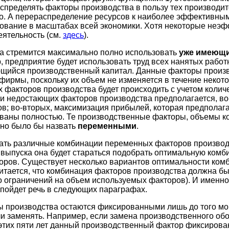
аспределять факторы производства в пользу тех производит
о. А перераспределение ресурсов к наиболее эффективным
ование в масштабах всей экономики. Хотя некоторые неэ
ятельность (см.
здесь
).
а стремится максимально полно использовать
уже имеющ
, предприятие будет использовать труд всех нанятых работн
ющийся производственный капитал. Данные факторы произ
фирмы, поскольку их объем не изменяется в течение некот
 факторов производства будет происходить с учетом коли
ии недостающих факторов производства предполагается, в
; во-вторых, максимизация прибылей, которая предполагае
ованы полностью. Те производственные факторы, объемы к
но было бы назвать
переменными
.
ать различные комбинации переменных факторов производ
выпуска она будет стараться подобрать оптимальную ком
оров. Существует несколько вариантов оптимальности ком
итается, что комбинация факторов производства должна бы
бо ограничений на объем используемых факторов). И именн
пойдет речь в следующих параграфах.
 производства остаются фиксированными лишь до того мом
ли заменять. Например, если замена производственного обо
ии этих пяти лет данный производственный фактор фиксиров