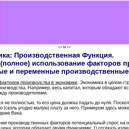
== ta ==
ка: Производственная Функция.
(полное) использование факторов п
е и переменные производственные
факторов производства в экономике
. Экономика в целом ст
изводства. Например, весь капитал, которым обладают вс
жду производителями.
я не полностью, то его цена должна падать до нуля. Поскол
ю (сколь угодно малую) плату за него. Примером здесь може
дние Века.
нии производственных факторов потенциальный спрос на н
 цена, которая обладает двумя функциями: 1) отсекать изл