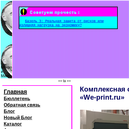
Базель 3: Реальная защита от рисков или
излишняя нагрузка на экономику?
Макро
и
Микро
== ta ==
Комплексная 
Главная
«We-print.ru»
Бюллетень
Обратная связь
Блог
Новый Блог
Каталог