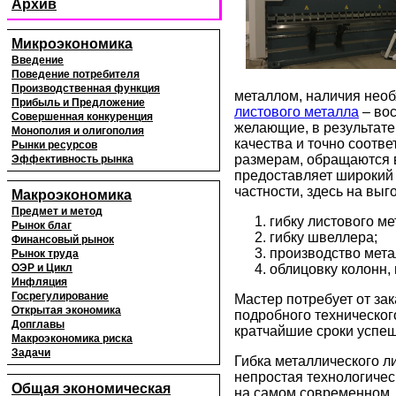
Архив
Микроэкономика
Введение
Поведение потребителя
Производственная функция
металлом, наличия необ
Прибыль и Предложение
листового металла
– вос
Совершенная конкуренция
желающие, в результате
Монополия и олигополия
качества и точно соот
Рынки ресурсов
размерам, обращаются в
Эффективность рынка
предоставляет широкий 
частности, здесь на выг
Макроэкономика
Предмет и метод
гибку листового ме
Рынок благ
гибку швеллера;
Финансовый рынок
производство мета
Рынок труда
ОЭР и Цикл
облицовку колонн, 
Инфляция
Госрегулирование
Мастер потребует от за
Открытая экономика
подробного техническог
Допглавы
кратчайшие сроки успеш
Макроэкономика риска
Задачи
Гибка металлического ли
непростая технологичес
Общая экономическая
на самом современном,