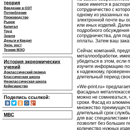
теория
такое имеется в распоря
Введение в ОЭТ
сотрудничество с которо
Потребление
одному из указанных на
Производство
электронной почте вы о
Рынок
или иных изделий. Дале
Капитал
подробного обсуждения
Труд
сотрудничества, для по
Земля
оплаты. Затем ваш зака
Деньги и Кредит
Экон. рост
Теория МЭО
Сейчас компаний, пред
металлообработки, имее
убедиться в этом, если
История экономических
изучите информацию по 
учений
к надежному, проверен
Доклассический период
длительный период свое
Классическая школа
Неоклассическая школа
Кейнсианство
«We-print.ru» предлагае
фасадных металлокассет.
можно не сомневаться, 
Поделись ссылкой:
сроки. Фасад из алюми
множество преимущест
длительный срок службы
МВС
для вас специалистами 
позволит без больших п
количество нужных изде