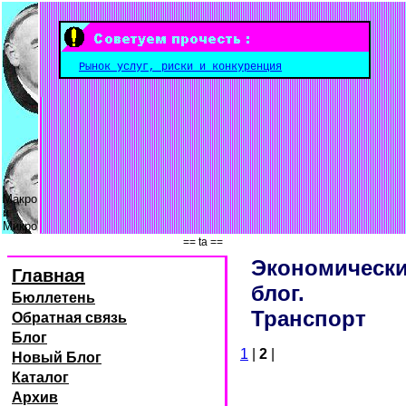
Рынок услуг, риски и конкуренция
Макро
и
Микро
== ta ==
Экономическ
Главная
блог.
Бюллетень
Транспорт
Обратная связь
Блог
1
|
2
|
Новый Блог
Каталог
Архив