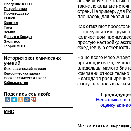
анализирует не только
Введение в ОЭТ
также локальные источ
Потребление
стран. Например, для Ро
Производство
площадок, для Украины –
Рынок
Капитал
Как отмечают представит
Труд
– это лучший инструмен
Земля
количеством преимущес
Деньги и Кредит
Экон. рост
простую настройку, эксп
Теория МЭО
ежедневную отчетность.
Чаще всего Price-Analyt
История экономических
производителей, ей пол
учений
владельцы малого бизне
Доклассический период
компании относительно 
Классическая школа
Неоклассическая школа
Благодаря расширению 
Кейнсианство
смогут воспользоваться 
Поделись ссылкой:
Предыдущее
Несколько слов
оценку активо
МВС
Метки статьи:
инфляция