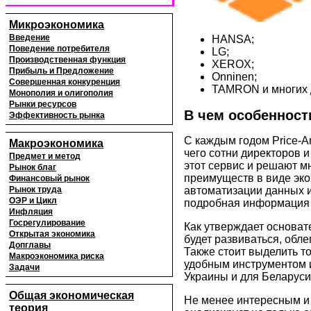
Микроэкономика
Введение
HANSA;
Поведение потребителя
LG;
Производственная функция
XEROX;
Прибыль и Предложение
Onninen;
Совершенная конкуренция
TAMRON и многих 
Монополия и олигополия
Рынки ресурсов
В чем особенност
Эффективность рынка
С каждым годом Price-An
Макроэкономика
чего сотни директоров 
Предмет и метод
этот сервис и решают м
Рынок благ
преимуществ в виде эко
Финансовый рынок
Рынок труда
автоматизации данных 
ОЭР и Цикл
подробная информация
Инфляция
Госрегулирование
Как утверждает основате
Открытая экономика
будет развиваться, обле
Допглавы
Также стоит выделить т
Макроэкономика риска
удобным инструментом и
Задачи
Украины и для Беларуси
Общая экономическая
Не менее интересным и у
теория