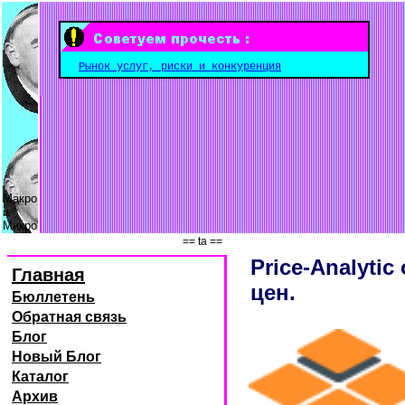
Рынок услуг, риски и конкуренция
Макро
и
Микро
== ta ==
Price-Analyti
Главная
цен.
Бюллетень
Обратная связь
Блог
Новый Блог
Каталог
Архив