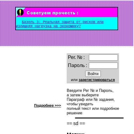
Базель 3: Реальная защита от рисков или
излишняя нагрузка на экономику?
Рег. № :
Пароль :
или
зарегистрироваться
Введите Рег № и Пароль,
а затем выберите
Параграф или № задания,
чтобы увидеть
Подробнее >>>
полный текст или подробное
решение
== sd ==