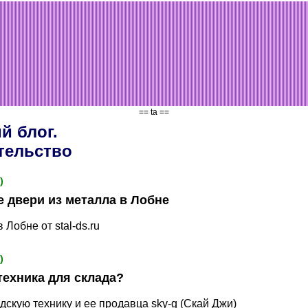
== ta ==
й блог.
тельство
)
 двери из металла в Лобне
 Лобне от stal-ds.ru
)
техника для склада?
дскую технику и ее продавца sky-g (Скай Джи)