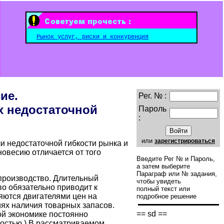
Рынок услуг, риски и конкуренция
ие.
Рег. № :
х недостаточной
Пароль
:
или
зарегистрироваться
ли недостаточной гибкости рынка и
овесию отличается от того
Введите Рег № и Пароль,
а затем выберите
Параграф или № задания,
производство. Длительный
чтобы увидеть
о обязательно приводит к
полный текст или
яются двигателями цен на
подробное решение
иях наличия товарных запасов.
== sd ==
ой экономике постоянно
костью.) В рассматриваемом