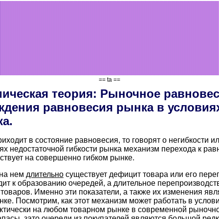
== ta ==
ическая теория: Рыночное равновес
ждения равновесия рынка в условия
а.
иходит в состояние равновесия, то говорят о негибкости и
ях недостаточной гибкости рынка механизм перехода к равн
ствует на совершенно гибком рынке.
 на нем
длительно
существует дефицит товара или его пере
ит к образованию очередей, а длительное перепроизводств
товаров. Именно эти показатели, а также их изменения явл
нке. Посмотрим, как этот механизм может работать в услов
рактически на любом товарном рынке в современной рыночн
пасы, зато очереди из покупателей являются большой ред