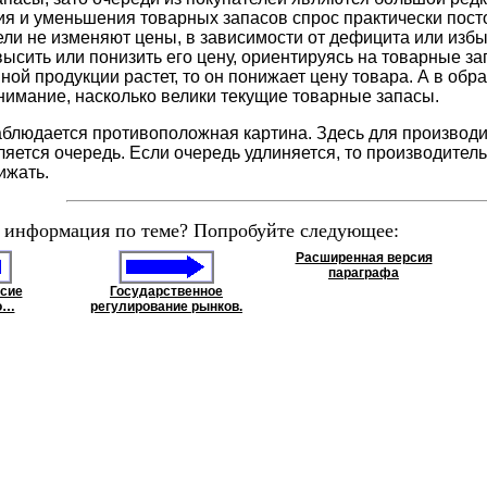
ния и уменьшения товарных запасов спрос практически пос
ели не изменяют цены, в зависимости от дефицита или избы
ысить или понизить его цену, ориентируясь на товарные за
ной продукции растет, то он понижает цену товара. А в обр
нимание, насколько велики текущие товарные запасы.
наблюдается противоположная картина. Здесь для произво
яется очередь. Если очередь удлиняется, то производитель
ижать.
 информация по теме? Попробуйте следующее:
Расширенная версия
параграфа
есие
Государственное
о…
регулирование рынков.