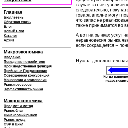
случае за счет увеличе
следовательно, покупат
Главная
товара вполне могут пов
Бюллетень
что запас не реализован
Обратная связь
также принимается во в
Блог
Новый Блог
А вот на рынках услуг 
Каталог
неравновесия рынка явл
Архив
если сокращается -- пон
Микроэкономика
Введение
Нужна дополнительная
Поведение потребителя
Производственная функция
Прибыль и Предложение
Совершенная конкуренция
Когда равнов
Монополия и олигополия
недостижим
Рынки ресурсов
Эффективность рынка
Макроэкономика
Предмет и метод
Рынок благ
Финансовый рынок
Рынок труда
ОЭР и Цикл