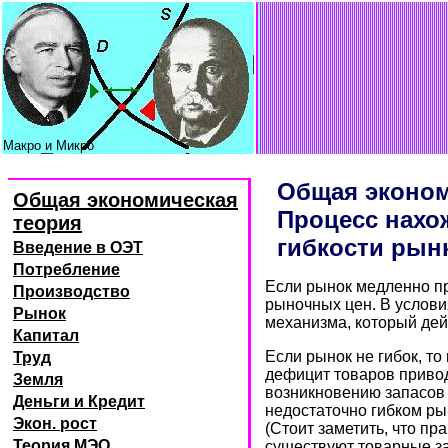
Макро и Микро
Общая эконом
Общая экономическая
Процесс нахо
теория
гибкости рынк
Введение в ОЭТ
Потребление
Если рынок медленно пр
Производство
рыночных цен. В услови
Рынок
механизма, который дей
Капитал
Если рынок не гибок, то
Труд
дефицит товаров привод
Земля
возникновению запасов 
Деньги и Кредит
недостаточно гибком ры
Экон. рост
(Стоит заметить, что п
Теория МЭО
существуют товарные за