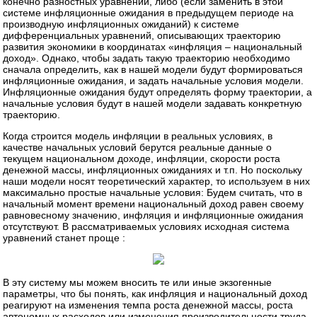
конечно разностных уравнений, либо (если заменить в этой
системе инфляционные ожидания в предыдущем периоде на
производную инфляционных ожиданий) к системе
дифференциальных уравнений, описывающих траекторию
развития экономики в координатах «инфляция – национальный
доход». Однако, чтобы задать такую траекторию необходимо
сначала определить, как в нашей модели будут формироваться
инфляционные ожидания, и задать начальные условия модели.
Инфляционные ожидания будут определять форму траектории, а
начальные условия будут в нашей модели задавать конкретную
траекторию.
Когда строится модель инфляции в реальных условиях, в
качестве начальных условий берутся реальные данные о
текущем национальном доходе, инфляции, скорости роста
денежной массы, инфляционных ожиданиях и т.п. Но поскольку
наши модели носят теоретический характер, то используем в них
максимально простые начальные условия: Будем считать, что в
начальный момент времени национальный доход равен своему
равновесному значению, инфляция и инфляционные ожидания
отсутствуют. В рассматриваемых условиях исходная система
уравнений станет проще :
В эту систему мы можем вносить те или иные экзогенные
параметры, что бы понять, как инфляция и национальный доход
реагируют на изменения темпа роста денежной массы, роста
автономных расходов или изменения производительности труда.