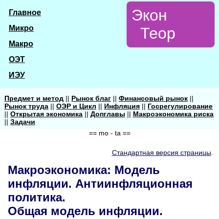
Экон
Главное
Микро
Теор
Макро
ОЭТ
ИЭУ
Предмет и метод
||
Рынок благ
||
Финансовый рынок
||
Рынок труда
||
ОЭР и Цикл
||
Инфляция
||
Госрегулирование
||
Открытая экономика
||
Допглавы
||
Макроэкономика риска
||
Задачи
== mo - ta ==
Стандартная версия страницы
.
Макроэкономика: Модель
инфляции. Антиинфляционная
политика.
Общая модель инфляции.